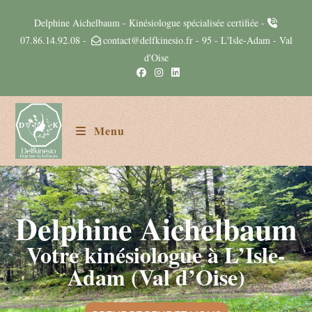
Delphine Aichelbaum - Kinésiologue spécialisée certifiée -
07.86.14.92.08
-
contact@delfkinesio.fr
- 95 - L'Isle-Adam - Val
d'Oise
Menu
Delphine Aichelbaum
Votre kinésiologue à L’Isle-
Adam (Val d’Oise)