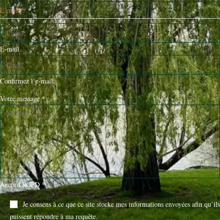
E-mail
*
E-mail
Confirmez l’e-mail
Votre message
*
Accord RGPD
*
Je consens à ce que ce site stocke mes informations envoyées afin qu’ils
puissent répondre à ma requête.