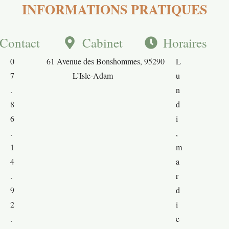
INFORMATIONS PRATIQUES
Contact
Cabinet
Horaires
0
61 Avenue des Bonshommes, 95290
L
7
L’Isle-Adam
u
.
n
8
d
6
i
.
,
1
m
4
a
.
r
9
d
2
i
.
e