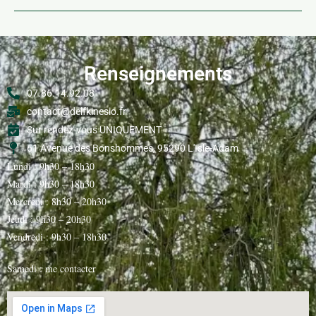
Renseignements
07.86.14.92.08
contact@delfkinesio.fr
Sur rendez-vous UNIQUEMENT
61 Avenue des Bonshommes, 95290 L'Isle-Adam
Lundi : 9h30 – 18h30
Mardi : 9h30 – 18h30
Mercredi : 8h30 – 20h30
Jeudi : 9h30 – 20h30
Vendredi : 9h30 – 18h30
Samedi : me contacter