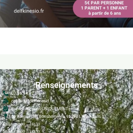
Renseignements
07.86.14.92.08
contact@delfkinesio.fr
Sur rendez-vous UNIQUEMENT
61 Avenue des Bonshommes, 95290 L'Isle-Adam
Lundi : 9h30 – 18h30
Mardi : 9h30 – 18h30