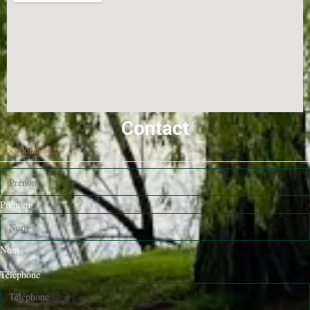
Contact
Coordonnées
*
Prénom
Nom
Téléphone