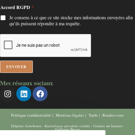
s
Accord RGPD
s
*
a
Je consens à ce que ce site stocke mes informations envoyées afin
g
qu’ils puissent répondre à ma requête.
e
*
ENVOYER
Mes réseaux sociaux
Politique confidentialité
Mentions légales
Tarifs
Rendez-vous
Delphine Aichelbaum - Kinésiologue spécialisée certifiée - Création site Internet :
Guillaume Burger