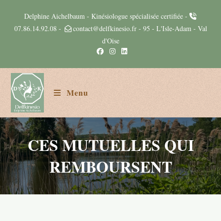
Delphine Aichelbaum - Kinésiologue spécialisée certifiée -
07.86.14.92.08
-
contact@delfkinesio.fr
- 95 - L'Isle-Adam - Val
d'Oise
Menu
CES MUTUELLES QUI
REMBOURSENT