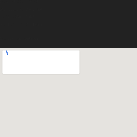
Mardi : 9h30 – 18h30
Mercredi : 8h30 – 20h30
Jeudi : 9h30 – 20h30
Vendredi : 9h30 – 18h30
Samedi : me contacter